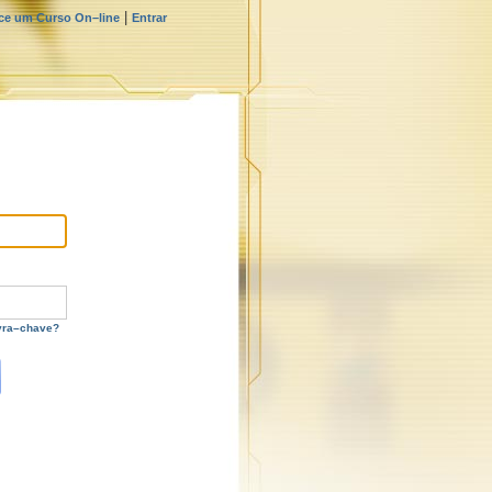
|
e um Curso On–line
Entrar
vra–chave?