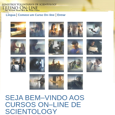
|
|
Língua
Comece um Curso On–line
Entrar
SEJA BEM–VINDO AOS
CURSOS ON–LINE DE
SCIENTOLOGY