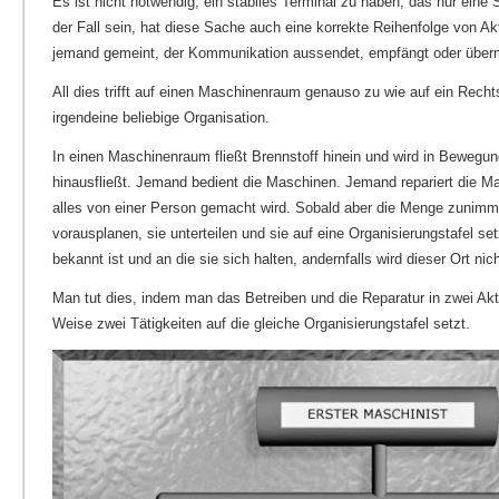
Es ist nicht notwendig, ein stabiles Terminal zu haben, das nur eine
der Fall sein, hat diese Sache auch eine korrekte Reihenfolge von Akti
jemand gemeint, der Kommunikation aussendet, empfängt oder übermi
All dies trifft auf einen Maschinenraum genauso zu wie auf ein Rech
irgendeine beliebige Organisation.
In einen Maschinenraum fließt Brennstoff hinein und wird in Bewegu
hinausfließt. Jemand bedient die Maschinen. Jemand repariert die M
alles von einer Person gemacht wird. Sobald aber die Menge zunim
vorausplanen, sie unterteilen und sie auf eine Organisierungstafel se
bekannt ist und an die sie sich halten, andernfalls wird dieser Ort nich
Man tut dies, indem man das Betreiben und die Reparatur in zwei Akti
Weise zwei Tätigkeiten auf die gleiche Organisierungstafel setzt.