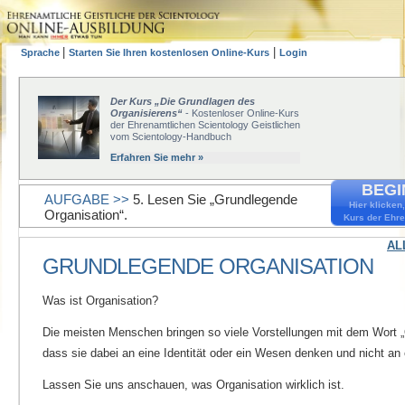
|
|
Sprache
Starten Sie Ihren kostenlosen Online-Kurs
Login
Der Kurs „Die Grundlagen des
Organisierens“
- Kostenloser Online-Kurs
der Ehrenamtlichen Scientology Geistlichen
vom Scientology-Handbuch
Erfahren Sie mehr »
BEGI
AUFGABE >>
5. Lesen Sie „Grundlegende
Hier klicken
Organisation“.
Kurs der Ehre
AL
GRUNDLEGENDE ORGANISATION
Was ist Organisation?
Die meisten Menschen bringen so viele Vorstellungen mit dem Wort „
dass sie dabei an eine Identität oder ein Wesen denken und nicht an 
Lassen Sie uns anschauen, was Organisation wirklich ist.