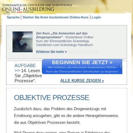
|
|
Sprache
Starten Sie Ihren kostenlosen Online-Kurs
Login
Der Kurs „Die Antworten auf das
Drogenproblem“
- Kostenloser Online-
Kurs der Ehrenamtlichen Scientology
Geistlichen vom Scientology-Handbuch
Erfahren Sie mehr »
BEGINNEN SIE JETZT »
AUFGABE
Hier klicken, um mit einem kostenlosen Online-
>>
14. Lesen
Kurs der Ehrenamtlichen Geistlichen zu beginnen
Sie „Objektive
Prozesse“.
ALLE KURSE ZEIGEN »
OBJEKTIVE PROZESSE
Zusätzlich dazu, das Problem des Drogenentzugs mit
Ernährung anzugehen, gibt es die andere Herangehensweise,
die aus Objektiven Prozessen besteht.
Weil Drogen dazu neigen, eine Person in Erlebnisse der