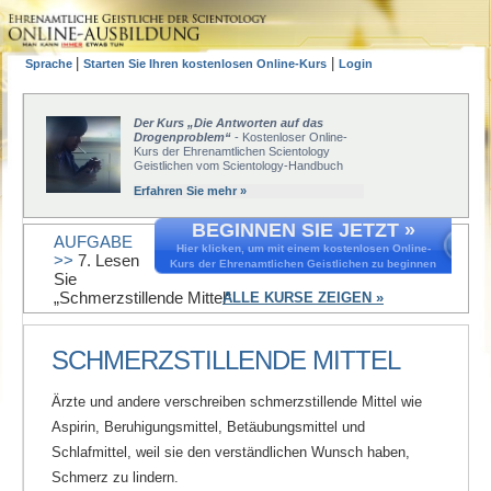
|
|
Sprache
Starten Sie Ihren kostenlosen Online-Kurs
Login
Der Kurs „Die Antworten auf das
Drogenproblem“
- Kostenloser Online-
Kurs der Ehrenamtlichen Scientology
Geistlichen vom Scientology-Handbuch
Erfahren Sie mehr »
BEGINNEN SIE JETZT »
AUFGABE
Hier klicken, um mit einem kostenlosen Online-
>>
7. Lesen
Kurs der Ehrenamtlichen Geistlichen zu beginnen
Sie
„Schmerzstillende Mittel“
ALLE KURSE ZEIGEN »
SCHMERZSTILLENDE MITTEL
Ärzte und andere verschreiben schmerzstillende Mittel wie
Aspirin, Beruhigungsmittel, Betäubungsmittel und
Schlafmittel, weil sie den verständlichen Wunsch haben,
Schmerz zu lindern.